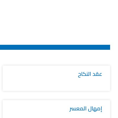
عقد النكاح
إمهال المعسر