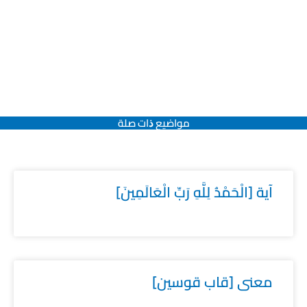
مواضيع ﺫات صلة
آية [الْحَمْدُ لِلَّهِ رَبِّ الْعَالَمِينَ]
معنى [قاب قوسين]