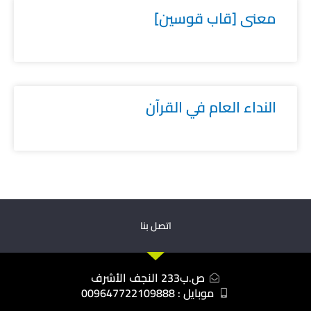
معنى [قاب قوسين]
النداء العام في القرآن
اتصل بنا
ص.ب233 النجف الأشرف
موبايل : 009647722109888