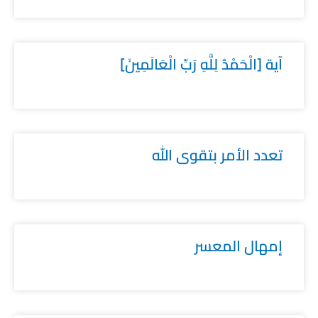
آية [الْحَمْدُ لِلَّهِ رَبِّ الْعَالَمِينَ]
تعدد الأمر بتقوى الله
إمهال المعسر