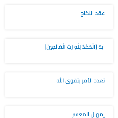
عقد النكاح
آية [الْحَمْدُ لِلَّهِ رَبِّ الْعَالَمِينَ]
تعدد الأمر بتقوى الله
إمهال المعسر