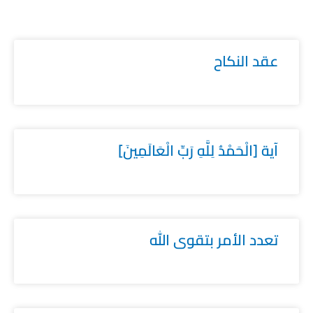
عقد النكاح
آية [الْحَمْدُ لِلَّهِ رَبِّ الْعَالَمِينَ]
تعدد الأمر بتقوى الله