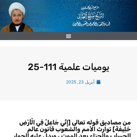
خطي
لى
لمحتوى
يوميات علمية 111-25
أبريل 23, 2025
من مصاديق قوله تعالى [إِنِّي جَاعِلٌ فِي الْأَرْضِ
خَلِيفَةً] توارث الأمم والشعوب قانون عالم
الحساب والجزاء بعد الموت ، ويدل عليه الحوار