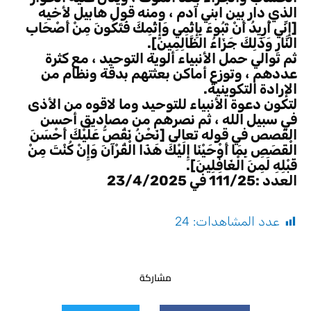
الذي دار بين ابني آدم ، ومنه قول هابيل لأخيه
[إِنِّي أُرِيدُ أَنْ تَبُوءَ بِإِثْمِي وَإِثْمِكَ فَتَكُونَ مِنْ أَصْحَابِ
النَّارِ وَذَلِكَ جَزَاءُ الظَّالِمِينَ].
ثم توالي حمل الأنبياء ألوية التوحيد ، مع كثرة
عددهم ، وتوزع أماكن بعثتهم بدقة ونظام من
الإرادة التكوينية.
لتكون دعوة الأنبياء للتوحيد وما لاقوه من الأذى
في سبيل الله ، ثم نصرهم من مصاديق أحسن
القصص في قوله تعالى [نَحْنُ نَقُصُّ عَلَيْكَ أَحْسَنَ
الْقَصَصِ بِمَا أَوْحَيْنَا إِلَيْكَ هَذَا الْقُرْآنَ وَإِنْ كُنْتَ مِنْ
قَبْلِهِ لَمِنَ الْغَافِلِينَ].
العدد :111/25 في 23/4/2025
عدد المشاهدات:
24
مشاركة