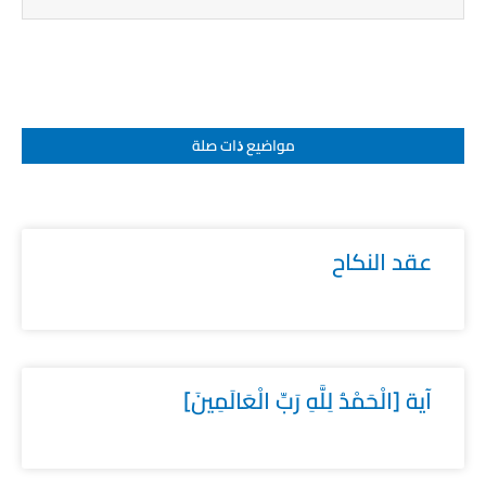
مواضيع ﺫات صلة
عقد النكاح
آية [الْحَمْدُ لِلَّهِ رَبِّ الْعَالَمِينَ]