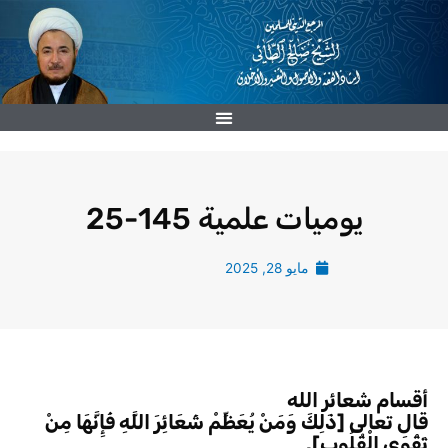
خطي
لى
لمحتوى
يوميات علمية 145-25
مايو 28, 2025
أقسام شعائر الله
قال تعالى [ذَلِكَ وَمَنْ يُعَظِّمْ شَعَائِرَ اللَّهِ فَإِنَّهَا مِنْ
تَقْوَى الْقُلُوبِ].