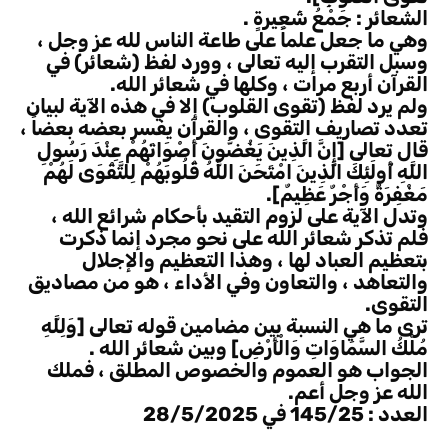
الشعائر : جَمْعُ شَعِيرةٍ .
وهي ما جعل علماً على طاعة الناس لله عز وجل ،
وسبل التقرب إليه تعالى ، وورد لفظ (شعائر) في
القرآن أربع مرات ، وكلها في شعائر الله.
ولم يرد لفظ (تقوى القلوب) إلا في هذه الآية لبيان
تعدد تصاريف التقوى ، والقرآن يفسر بعضه بعضاً ،
قال تعالى [إِنَّ الَّذِينَ يَغُضُّونَ أَصْوَاتَهُمْ عِنْدَ رَسُولِ
اللَّهِ أُولَئِكَ الَّذِينَ امْتَحَنَ اللَّهُ قُلُوبَهُمْ لِلتَّقْوَى لَهُمْ
مَغْفِرَةٌ وَأَجْرٌ عَظِيمٌ].
وتدل الآية على لزوم التقيد بأحكام شرائع الله ،
فلم تذكر شعائر الله على نحو مجرد إنما ذكرت
بتعظيم العباد لها ، وهذا التعظيم والإجلال
والتعاهد ، والتعاون وفي الأداء ، هو من مصاديق
التقوى.
ترى ما هي النسبة بين مضامين قوله تعالى [وَلِلَّهِ
مُلْكُ السَّمَاوَاتِ وَالْأَرْضِ] وبين شعائر الله .
الجواب هو العموم والخصوص المطلق ، فملك
الله عز وجل أعم.
العدد : 145/25 في 28/5/2025