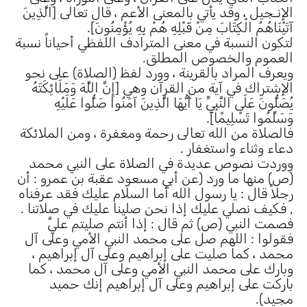
الإنـجيل ، وقد يأتي بالمعنى الأعم ، قال تعالى [الَّذِينَ
آتَيْنَاهُمُ الْكِتَابَ مِنْ قَبْلِهِ هُمْ بِهِ يُؤْمِنُونَ].
لتكون النسبة في معنى المترادف اللفظي أحياناً نسبة
العموم والخصوص المطلق.
ويعرف المراد بالقرينة ، وورد لفظ (الصلاة) على نحو
الإشتراك في آية من القرآن وهي [إِنَّ اللَّهَ وَمَلَائِكَتَهُ
يُصَلُّونَ عَلَى النَّبِيِّ يَا أَيُّهَا الَّذِينَ آمَنُوا صَلُّوا عَلَيْهِ
وَسَلِّمُوا تَسْلِيمًا].
فالصلاة من الله تعالى رحمة ومغفرة ، ومن الملائكة
دعاء وثناء واستغفار .
ووردت نصوص عديدة في الصلاة على النبي محمد
(ص) منها ما ورد (عن أبي مسعود عقبة بن عمرو : أن
رجلاً قال : يا رسول الله أما السلام عليك فقد عرفناه
, فكيف نصلي عليك إذا نحن صلينا عليك في صلاتنا .
فصمت النبي (ص) ثم قال : إذا أنتم صليتم عليَّ
فقولوا : اللهم صل على محمد النبي الأمي وعلى آل
محمد ، كما صليت على إبراهيم وعلى آل إبراهيم ،
وبارك على محمد النبي الأمي وعلى آل محمد ، كما
باركت على إبراهيم وعلى آل إبراهيم إنك حميد
مجيد).