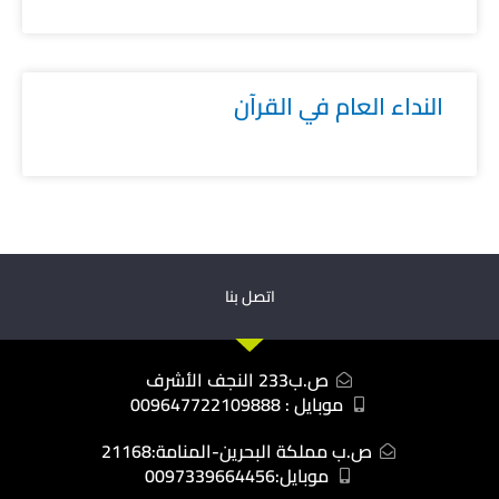
النداء العام في القرآن
اتصل بنا
ص.ب233 النجف الأشرف
موبايل : 009647722109888
ص.ب مملكة البحرين-المنامة:21168
موبايل:0097339664456