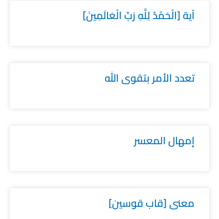
آية [الْحَمْدُ لِلَّهِ رَبِّ الْعَالَمِينَ]
تعدد الأمر بتقوى الله
إمهال المعسر
معنى [قاب قوسين]