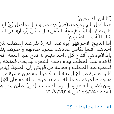
(أنا ابن الذبيحين)
هذا قول للنبي محمد (ص) فهو من ولد إسماعيل (ع) الذي أ
قال تعالى [فَلَمَّا بَلَغَ مَعَهُ السَّعْيَ قَالَ يَا بُنَيَّ إِنِّي أَرَى فِي الْمَن
شَاءَ اللَّهُ مِنَ الصَّابِرِينَ].
أما الذبيح الآخر فهو أبوه عبد الله إذ نذر عبد المطلب لئ
أحدهم ، فلما تكامل عددهم عشرة جمعهم وأخبرهم بنذره 
بالأزلام وهي أقداح كل واحد منهم له قدح عليه اسمه ، فخ
فأخذه عبد المطلب بيده ومعه الشفرة ليذبحه ، فمنعته بن
فذهب عبد المطلب وجماعة من قريش إلى المدينة (يثرب) و
قالوا عشرة من الإبل ، فقالت اقرعوا بينه وبين عشرة من ا
وينجو صاحبكم ، فلما بلغت مائة خرجت القرعة على الإبل ف
ومن فضل الله عز وجل برسالة محمد (ص) بطلان مثل هذا ا
العدد : 266/24 في 22/9/2024
عدد المشاهدات:
33