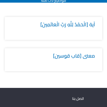
مواضيع ﺫات صلة
آية [الْحَمْدُ لِلَّهِ رَبِّ الْعَالَمِينَ]
معنى [قاب قوسين]
اتصل بنا