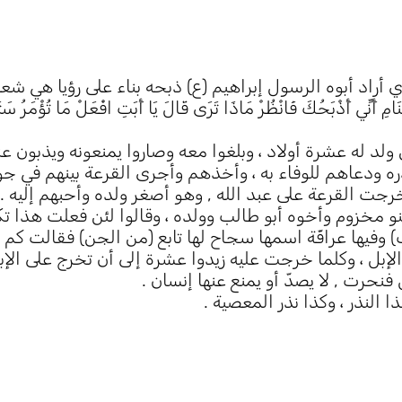
راد أبوه الرسول إبراهيم (ع) ذبحه بناء على رؤيا هي شع
َامِ أَنِّي أَذْبَحُكَ فَانْظُرْ مَاذَا تَرَى قَالَ يَا أَبَتِ افْعَلْ مَا تُؤْمَرُ سَ
ن ولد له عشرة أولاد ، وبلغوا معه وصاروا يمنعونه ويذبون ع
ودعاهم للوفاء به ، وأخذهم وأجرى القرعة بينهم في جو
رجت القرعة على عبد الله , وهو أصغر ولده وأحبهم إليه .
و مخزوم وأخوه أبو طالب وولده ، وقالوا لئن فعلت هذا تك
فيها عرافّة اسمها سجاح لها تابع (من الجن) فقالت كم ا
لإبل ، وكلما خرجت عليه زيدوا عشرة إلى أن تخرج على الإب
نحرت , لا يصدّ أو يمنع عنها إنسان .
لنذر ، وكذا نذر المعصية .