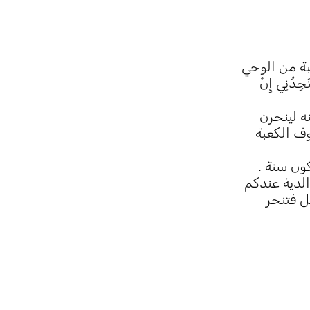
بة من الوحي
تَجِدُنِي إِنْ
نه لينحرن
ف الكعبة
ون سنة .
لدية عندكم
ل فتنحر