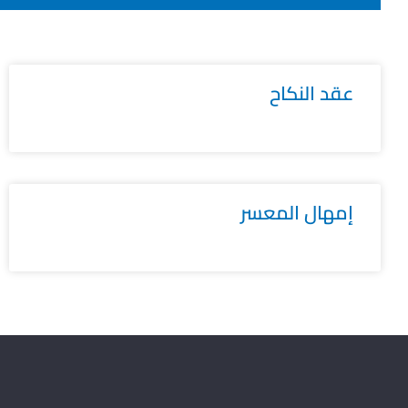
عقد النكاح
إمهال المعسر