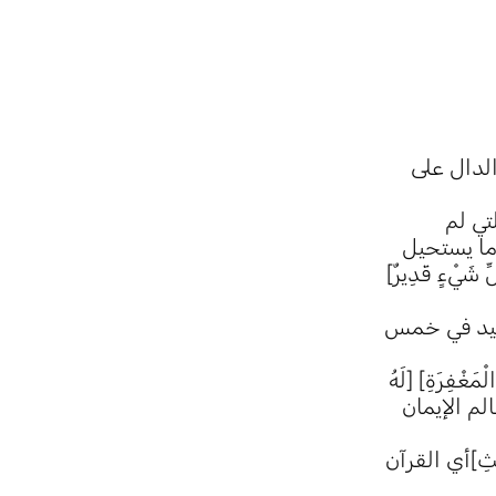
لدال على
تي لم
ما يستحيل
يْءٍ قَدِيرٌ]
 والتقييد في خمس
لْمَغْفِرَةِ] [لَهُ
وَاتِ وَالْأَرْضِ] أنظر الجزء (226) من تفسيري (معالم الإيمان
حَدِيثِ]أي القرآن