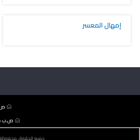
إمهال المعسر
ص.ب233 ال
ص.ب ممل
جميع الحقوق محفوظة 2022 || التصميم والاستضافة : ابداع البغدادية لتقنية المعل