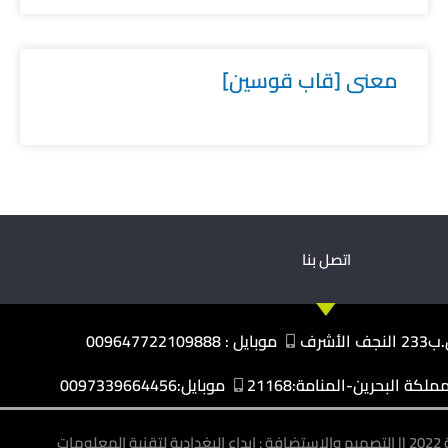
معنى [قاب قوسين]
اتصل بنا
نجف الأشرف
موبايل : 009647722109888
كة البحرين-المنامة:21168
موبايل:0097339664456
ومات