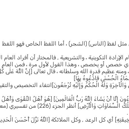
مثل لفظ (الناس) (الشجر) ، أما اللفظ الخاص فهو اللفظ ا
إرادة التكوينية ، والتشريعية , فالمختار أن أفراد العام ال
ي خصص أو يخصص ، وهذا القول لأول مرة ، فمن العام 
ظيم قدرة الله وسلطانه ، قال تعالى [إِنَّ اللَّهَ عَلَى كُلِّ شَ
ْأَسْمَاءُ الْحُسْنَى فَادْعُوهُ بِهَا]
لْأُولَى وَالْآخِرَةِ وَلَهُ الْحُكْمُ وَإِلَيْهِ تُرْجَعُونَ]انتفاء التخصيص
اءُونَ إِلَّا أَنْ يَشَاءَ اللَّهُ رَبُّ الْعَالَمِينَ] [هُوَ أَهْلُ التَّقْوَى وَأَهْلُ ا
مَقَالِيدُ السَّمَاوَاتِ وَالْأَرْضِ] [قُلِ اللَّهُمَّ مَالِكَ الْمُلْكِ][ لِلَّهِ مُلْكُ السَّمَا
ِكَةُ مِنْ خِيفَتِهِ] أي كل الرعد , وكل الملائكة [اللَّهُ نَزَّلَ أَحْسَنَ الْ