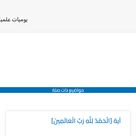
يوميات علمية 291-
مواضيع ﺫات صلة
آية [الْحَمْدُ لِلَّهِ رَبِّ الْعَالَمِينَ]