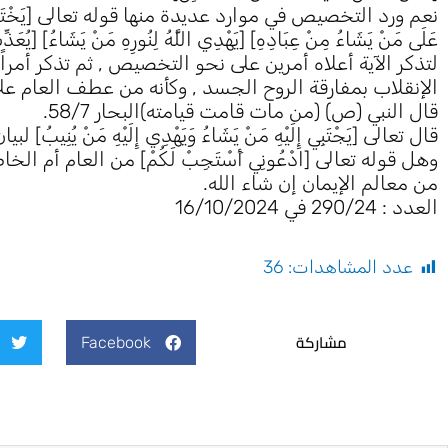
نعم ورد التخصيص في موارد عديدة منها قوله تعالى [يَخْتَصُّ بِرَحْمَتِهِ م
عَلَى مَنْ يَشَاءُ مِنْ عِبَادِهِ] [يَهْدِي اللَّهُ لِنُورِهِ مَنْ يَشَاءُ] [يُعَذِّبُ
لتذكر الآية أعلاه أمرين على نحو التخصيص , ثم تذكر أمرا
الإنقلاب بمفارقة الروح الجسد , وكأنه من عطف العام ع
قال النبي (ص) (من مات قامت قيامته)البحار 58/7.
قال تعالى [يَجْتَبِي إِلَيْهِ مَنْ يَشَاءُ وَيَهْدِي إِلَيْهِ مَن
من معالم الإيمان إن شاء الله.
العدد : 290/24 في 16/10/2024
عدد المشاهدات:
36
مشاركة
Facebook