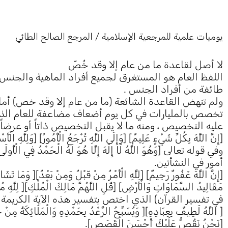
يوميات علمية للمرجعية الإسلامية / المرجع الصالح الطائي
لا أصل لقاعدة ما من عام إلا وقد خُصّ
اللفظ العام هو المستغرق لجميع أفراد الماهية والجنس 
طائفة من أفراد الجنس .
ولم تنهض القاعدة الشائعة (ما من عام إلا وقد خص) أمام ال
تخصص بالمليارات في كل يوم أضعاف مضاعفة للعام الذ
عليه التخصيص ، ومنه ما لا يقبل التخصيص ذاتاً أو عرضاً، ومنه ع
[إِنَّ اللَّهَ بِكُلِّ شَيْءٍ عَلِيمٌ] [وَإِلَى اللَّهِ تُرْجَعُ الْأُمُورُ] [وَلِلَّهِ ال
وفي قوله تعالى [وَهُوَ اللَّهُ لَا إِلَهَ إِلَّا هُوَ لَهُ الْحَمْدُ فِي ا
أمور في النشأتين.
[إِنَّ اللَّهَ غَفُورٌ رَحِيمٌ] [لِلَّهِ الْأَمْرُ مِنْ قَبْلُ وَمِنْ بَعْدُ][ وَمَا تَشَ
في تفسير القرآن) الذي اختص بتفسير هذه الآية الكريمة .
[ اللَّهُ لَطِيفٌ بِعِبَادِهِ][ وَيُسَبِّحُ الرَّعْدُ بِحَمْدِهِ وَالْمَلَائ
[نَحْنُ نَقُصُّ عَلَيْكَ أَحْسَنَ الْقَصَصِ].