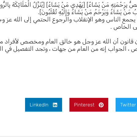
َنْ يَشَاءُ] [يَهْدِي مَنْ يَشَاءُ] [يُنَزِّلُ الْمَلَائِكَةَ بِالرُّوحِ 
 مَنْ يَشَاءُ وَيَرْحَمُ مَنْ يَشَاءُ وَإِلَيْهِ تُقْلَبُونَ].
ً يجمع الناس وهو الإنقلاب والرجوع الحتمي إلى الله عز و
لى الخاص .
ْ يُنِيبُ] لبيان قانون أن الله عز وجل هو خالق العام ومخصص لأفراد م
LinkedIn
Pinterest
Twitter