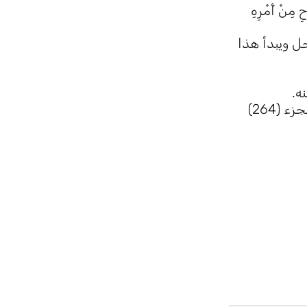
مِنْ أَمْرِهِ
جل ويبدأ هذا
نه.
وهل قوله تعالى [ادْعُونِي أَسْتَجِبْ لَكُمْ] من العام أم الخاص ، الجواب إنه من العام من جهات ، وتجد التفصيل في الجزء (264)