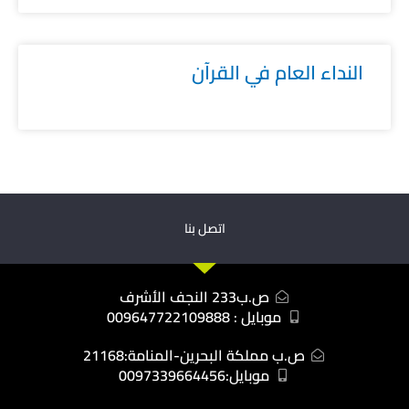
النداء العام في القرآن
اتصل بنا
ص.ب233 النجف الأشرف
موبايل : 009647722109888
ص.ب مملكة البحرين-المنامة:21168
موبايل:0097339664456