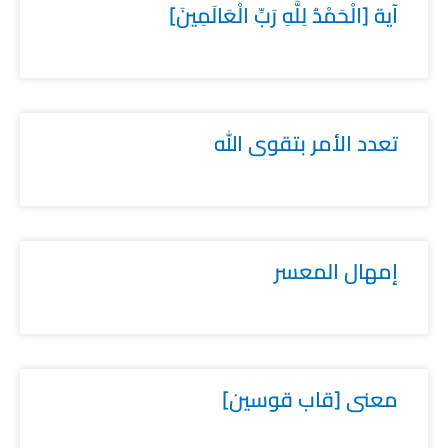
آية [الْحَمْدُ لِلَّهِ رَبِّ الْعَالَمِينَ]
تعدد الأمر بتقوى الله
إمهال المعسر
معنى [قاب قوسين]