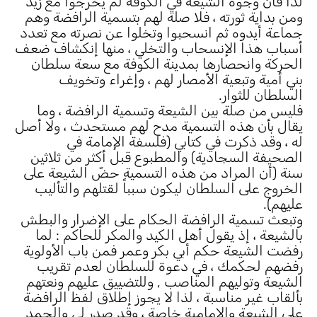
لذا فان وجوه الشيعة في الكوفة لم يخرجوا مع زيد
ومن بداية ثورته ، فلا صلة لهم بتسمية الرافضة وهم
جماعة أيدوه ثم انسحبوا وتخلوا عن نصرته مع تعدد
أسباب هذا الإنسحاب والتخلي ، منها إنكشاف ضعف
الحركة وانحصارها بمدينة الكوفة مع سعة سلطان
بني أمية وتبعية الأمصار لهم ، وإغراء وتخويف
السلطان للثوار.
فليس من صلة بين الشيعة وتسمية الرافضة ، وما
يقال بأن هذه التسمية مدح لهم مستحدث ، ولا أصل
له ، وقد ذكرت في كتابي (فلسفة الإمامة في
الصحيفة السجادية) والمطبوع قبل أكثر من ثلاثين
سنة (أن المراد من هذه التسمية حضّ الشيعة على
الخروج على السلطان ليكون سبباً لقتلهم والتأليب
عليهم).
وتبعث تسمية الرافضة الحكام على الإضرار والبطش
بالشيعة ، إذ يقول أهل الكيد والمكر للحاكم : لما
رفضت الشيعة حكم أبي بكر وعمر فمن باب الأولوية
رفضهم لحكمك ، في دعوة للسلطان لعدم تقريب
الشيعة وتوليهم المناصب , وللتضييق عليهم ونعتهم
بألقاب غير مناسبة ، لذا لا يجوز إطلاق لفظ الرافضة
على الشيعة والإمامية خاصة ، وقد صدر لي والحمد