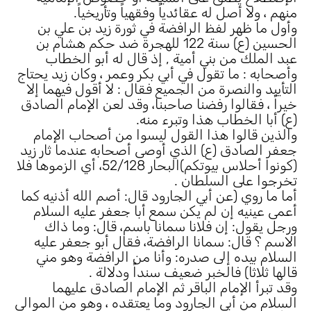
منهم ، ولا أصل له عقائدياً وفقهياً وتأريخياً.
وأول ما ظهر لفظ الرافضة في ثورة زيد بن علي بن
الحسين (ع) سنة 122 للهجرة ضد حكم هشام بن
عبد الملك من بني أمية , إذ قال له أبو الخطاب
وأصحابه : ما تقول في أبي بكر وعمر ، وكان زيد يحتاج
التأييد والنصرة من الجميع فقال : لا أقول فيهما إلا
خيراً ، فقالوا رفضنا صاحبنا، وقد لعن الإمام الصادق
(ع) أبا الخطاب هذا وتبرء منه.
والذين قالوا هذا القول ليسوا من أصحاب الإمام
جعفر الصادق (ع) الذي أوصى أصحابه عندما ثار زيد
(كونوا أحلاس بيوتكم)البحار 52/128، أي الزموها فلا
تخرجوا على السلطان .
أما ما روي (عن أبي الجارود قال: أصم الله أذنيه كما
أعمى عينيه إن لم يكن سمع أبا جعفر عليه السلام
ورجل يقول: إن فلانا سمانا باسم، قال: وما ذاك
الاسم ؟ قال: سمانا الرافضة، فقال أبو جعفر عليه
السلام بيده إلى صدره: وأنا من الرافضة وهو مني
قالها ثلاثا) فالخبر ضعيف سنداً ودلالة .
وقد تبرأ الإمام الباقر ثم الإمام الصادق عليهما
السلام من أبي الجارود وما يعتقده ، وهو من الموالي