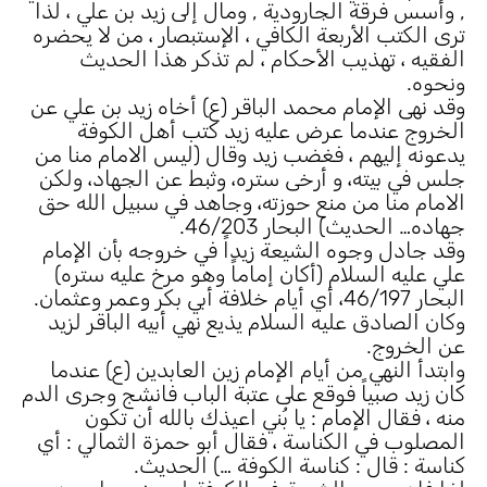
, وأسس فرقة الجارودية , ومال إلى زيد بن علي ، لذا
ترى الكتب الأربعة الكافي ، الإستبصار ، من لا يحضره
الفقيه ، تهذيب الأحكام ، لم تذكر هذا الحديث
ونحوه.
وقد نهى الإمام محمد الباقر (ع) أخاه زيد بن علي عن
الخروج عندما عرض عليه زيد كتب أهل الكوفة
يدعونه إليهم ، فغضب زيد وقال (ليس الامام منا من
جلس في بيته، و أرخى ستره، وثبط عن الجهاد، ولكن
الامام منا من منع حوزته، وجاهد في سبيل الله حق
جهاده… الحديث) البحار 46/203.
وقد جادل وجوه الشيعة زيداً في خروجه بأن الإمام
علي عليه السلام (أكان إماماً وهو مرخ عليه ستره)
البحار 46/197، أي أيام خلافة أبي بكر وعمر وعثمان.
وكان الصادق عليه السلام يذيع نهي أبيه الباقر لزيد
عن الخروج.
وابتدأ النهي من أيام الإمام زين العابدين (ع) عندما
كان زيد صبياً فوقع على عتبة الباب فانشج وجرى الدم
منه ، فقال الإمام : يا بُني اعيذك بالله أن تكون
المصلوب في الكناسة ، فقال أبو حمزة الثمالي : أي
كناسة : قال : كناسة الكوفة …) الحديث.