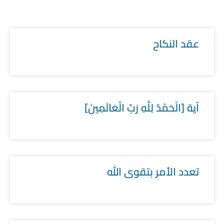
عقد النكاح
آية [الْحَمْدُ لِلَّهِ رَبِّ الْعَالَمِينَ]
تعدد الأمر بتقوى الله